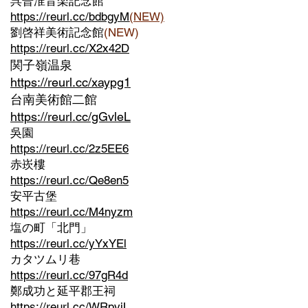
呉晉淮音楽記念館
https://reurl.cc/bdbgyM
(NEW)
劉啓祥美術記念館
(NEW)
https://reurl.cc/X2x42D
関子嶺温泉
https://reurl.cc/xaypg1
台南美術館二館
https://reurl.cc/gGvleL
吳園
https://reurl.cc/2z5EE6
赤崁樓
https://reurl.cc/Qe8en5
安平古堡
https://reurl.cc/M4nyzm
塩の町「北門」
https://reurl.cc/yYxYEl
カタツムリ巷
https://reurl.cc/97gR4d
鄭成功と延平郡王祠
https://reurl.cc/WRpvjL