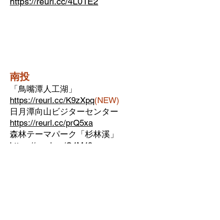
https://reurl.cc/4L01E2
南投
「鳥嘴潭人工湖
」
https://reurl.cc/K9zXpq
(NEW)
日月潭向山ビジターセンター
https://reurl.cc/prQ5xa
森林テーマパーク「杉林溪」
https://reurl.cc/G4M49x
南投の秘境大学「易経大学」
https://reurl.cc/M4n4rL
離島「澎湖ポンフー」