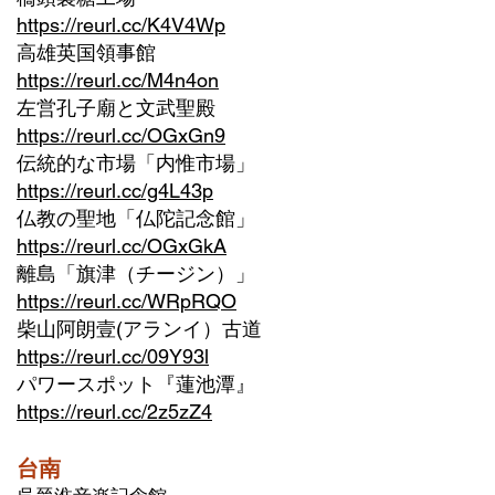
https://reurl.cc/K4V4Wp
高雄英国領事館
https://reurl.cc/M4n4on
左営孔子廟と文武聖殿
https://reurl.cc/OGxGn9
伝統的な市場「内惟市場」
https://reurl.cc/g4L43p
仏教の聖地「仏陀記念館」
https://reurl.cc/OGxGkA
離島「旗津（チージン）」
https://reurl.cc/WRpRQO
柴山阿朗壹(アランイ）古道
https://reurl.cc/09Y93l
パワースポット『蓮池潭』
https://reurl.cc/2z5zZ4
台南