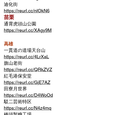
迪化街
https://reurl.cc/nlOkN6
苗栗
通霄虎頭山公園
https://reurl.cc/XAgy9M
高雄
一貫道の道場天台山
https://reurl.cc/4LrXaL
​旗山老街
https://reurl.cc/QRkZVZ
紅毛港保安堂
https://reurl.cc/GjE7AZ
田寮月世界
https://reurl.cc/D4WoOd
駁二芸術特区
https://reurl.cc/N4z4mq
橋頭製糖工場