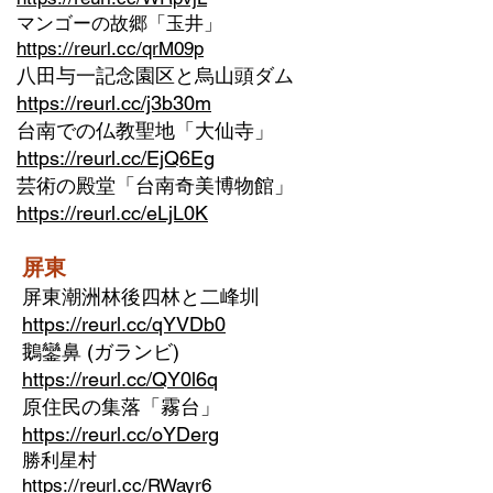
マンゴーの故郷「玉井」
https://reurl.cc/qrM09p
八田与一記念園区と烏山頭ダム
https://reurl.cc/j3b30m
台南での仏教聖地「大仙寺」
https://reurl.cc/EjQ6Eg
芸術の殿堂「台南奇美博物館」
https://reurl.cc/eLjL0K
屏東
屏東潮洲林後四林と二峰圳
https://reurl.cc/qYVDb0
鵝鑾鼻 (ガランビ)
https://reurl.cc/QY0l6q
原住民の集落「霧台」​
https://reurl.cc/oYDerg
勝利星村
https://reurl.cc/RWayr6