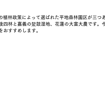
後四林と嘉義の
鰲
鼓湿地、花蓮の大富大農です。
をおすすめします。