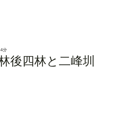
 4分
林後四林と二峰圳