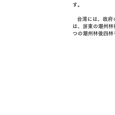
す。
   台湾には、政府の植林政策によって選ばれた平地森林園区が三つあります。それ
は、
屏
東の潮州林
つの潮州林後四林