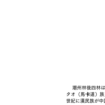
潮州林後四林
タオ（馬卡道）族
世紀に漢民族が中