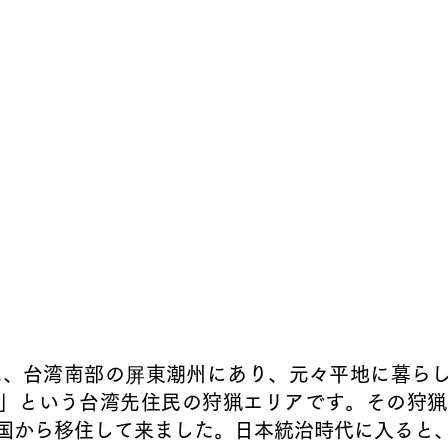
は、台湾南部の
屏
東潮州にあり、元々平地に暮ら
」という台湾先住民の狩猟エリアです。その狩猟
国から移住して来ました。日本統治時代に入ると