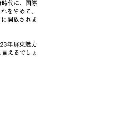
府時代に、国際
それをやめて、
方に開放されま
23年
屏
東魅力
と言えるでしょ