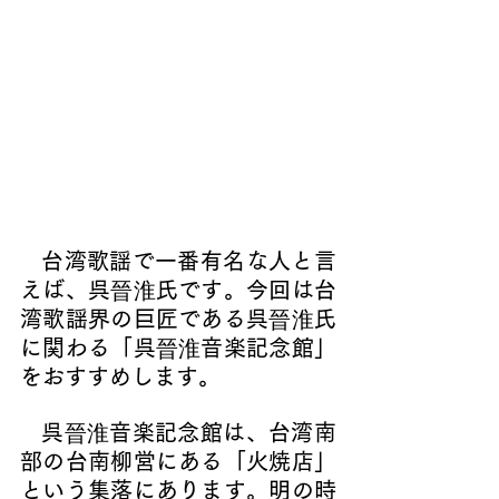
   台湾歌謡で一番有名な人と言
えば、呉
晉淮
氏です。今回は台
湾歌謡界の巨匠である呉
晉淮
氏
に関わる「呉
晉淮
音楽記念館」
をおすすめします。
   呉
晉淮
音楽記念館は、台湾南
部の台南柳営にある「火焼店」
という集落にあります。明の時