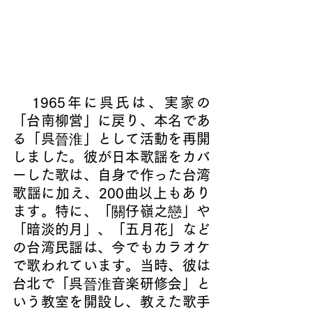
   1965年に呉氏は、実家の
「台南柳営」に戻り、本名であ
る「呉
晉淮
」として活動を再開
しました。彼が日本歌謡をカバ
ーした歌は、自身で作った台湾
歌謡に加え、200曲以上もあり
ます。特に、「
關
仔嶺之
戀
」や
「暗淡的月」、「五月花」など
の台湾民謡は、今でもカラオケ
で歌われています。当時、彼は
台北で「呉
晉淮
音楽研修会」と
いう教室を開設し、教えた歌手