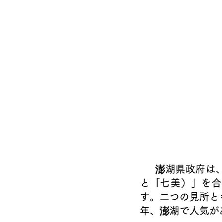
     澎湖県政府は、観光振興のため、旅行業者とコラボして「南方四島国家公園」
と「七美）」を合
す。二つの見所と
年、澎湖で人気が