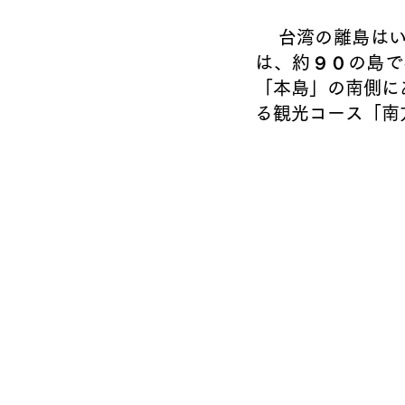
    台湾の離島はいくつかあります。真珠が地面に落ちたような形に似ている澎湖
は、約９０の島で
「本島」の南側に
る観光コース「南