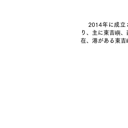
    2014年に成立された南方四島国家公園は、台湾の二番目の海洋国家公園であ
り、主に東吉
嶼
、
在、港がある東吉