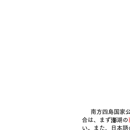
     南方四島
合は、まず澎湖の
い。また、日本語