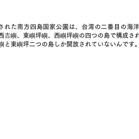
西
吉嶼
、東
嶼
坪
嶼
、西
嶼
坪
嶼
の四つの島で構成さ
嶼
と東
嶼
坪二つの島しか開放されていないんです