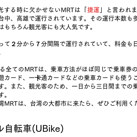
観光する時に欠かせないMRTは「
捷運
」と言われ
台中、高雄で運行されています。その運行本数も
はもちろん観光客にも大人気です。
って２分から７分間隔で運行されていて、料金も
。
る全てのMRTは、乗車方法がほぼ同じで乗車券
遊カード、一卡通カードなどの乗車カードも使う
す。また、観光客のため、一日から三日間までの
す。
湾MRTは、台湾の大都市に来たら、ぜひご利用く
転車(UBike)