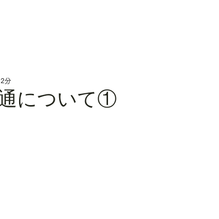
 2分
通について①